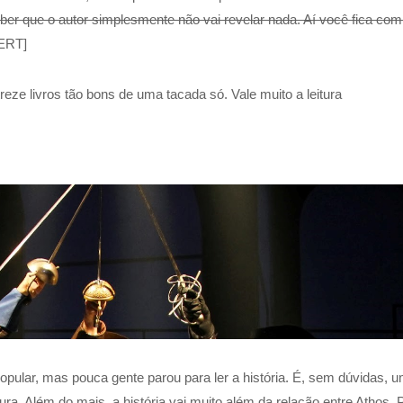
ber que o autor simplesmente não vai revelar nada. Aí você fica com
ERT]
reze livros tão bons de uma tacada só. Vale muito a leitura
opular, mas pouca gente parou para ler a história. É, sem dúvidas, 
ra. Além do mais, a história vai muito além da relação entre Athos, 