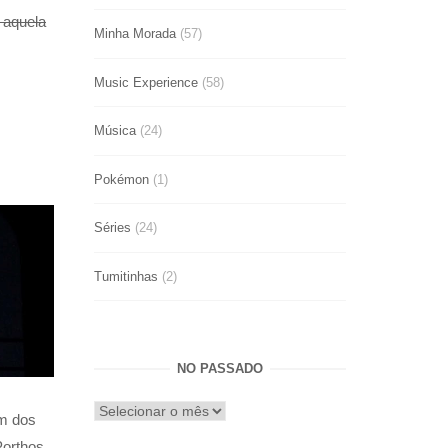
 aquela
Minha Morada
(57)
Music Experience
(58)
Música
(24)
Pokémon
(1)
Séries
(24)
Tumitinhas
(2)
NO PASSADO
No
um dos
passado
Porthos,