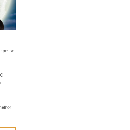
 e posso
 O
s
melhor