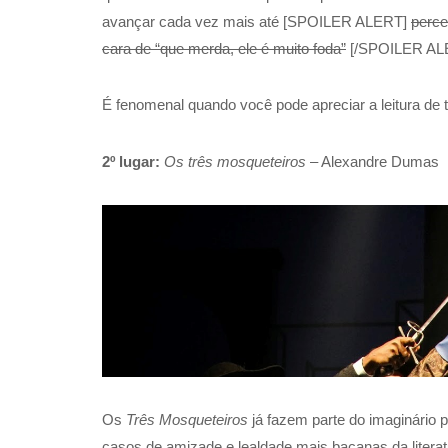
avançar cada vez mais até [SPOILER ALERT]
perce
cara de “que merda, ele é muito foda”
[/SPOILER AL
É fenomenal quando você pode apreciar a leitura de t
2º lugar:
Os três mosqueteiros
– Alexandre Dumas
Os
Três Mosqueteiros
já fazem parte do imaginário p
casos de amizade e lealdade mais bacanas da literatu