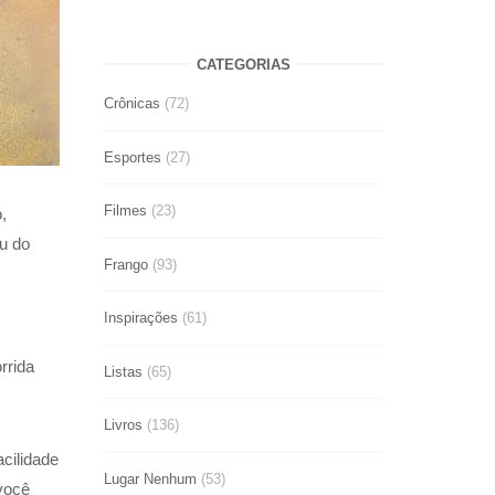
CATEGORIAS
Crônicas
(72)
Esportes
(27)
Filmes
(23)
,
iu do
Frango
(93)
Inspirações
(61)
rrida
Listas
(65)
Livros
(136)
acilidade
Lugar Nenhum
(53)
 você